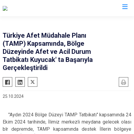
Aydın
Türkiye Afet Müdahale Planı
(TAMP) Kapsamında, Bölge
Bozdoğan
Köşk
Düzeyinde Afet ve Acil Durum
Buharkent
Kuşadası
Tatbikatı Kuyucak' ta Başarıyla
Çine
Kuyucak
Gerçekleştirildi
Didim
Nazilli
Germencik
Söke
İncirliova
Sultanhisar
25.10.2024
Karacasu
Yenipazar
Karpuzlu
Efeler
"Aydın 2024 Bölge Düzeyi TAMP Tatbikatı" kapsamında 24
Koçarlı
Ekim 2024 tarihinde, İlimiz merkezli meydana gelecek olası
blr depremde, TAMP kapsamında destek İllerin bölgeye